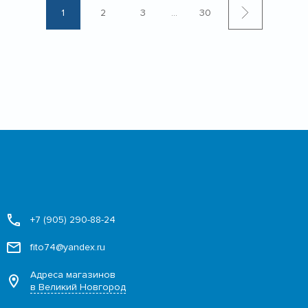
1
2
3
...
30
+7 (905) 290-88-24
fito74@yandex.ru
Адреса магазинов
в Великий Новгород